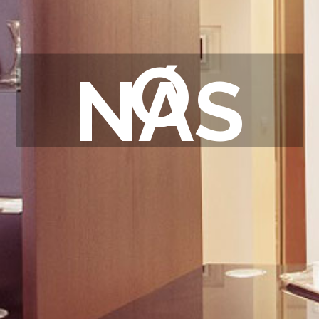
O
NÁS