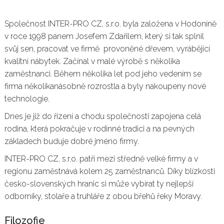
Společnost INTER-PRO CZ, s.r.o. byla založena v Hodoníně
v roce 1998 panem Josefem Zdařilem, který si tak splnil
svůj sen, pracovat ve firmě provoněné dřevem, vyrábějící
kvalitní nábytek. Začínal v malé výrobě s několika
zaměstnanci. Během několika let pod jeho vedením se
firma několikanásobně rozrostla a byly nakoupeny nové
technologie.
Dnes je již do řízení a chodu společnosti zapojena celá
rodina, která pokračuje v rodinné tradici a na pevných
základech buduje dobré jméno firmy.
INTER-PRO CZ, s.r.o. patří mezi středně velké firmy a v
regionu zaměstnává kolem 25 zaměstnanců. Díky blízkosti
česko-slovenských hranic si může vybírat ty nejlepší
odborníky, stolaře a truhláře z obou břehů řeky Moravy.
Filozofie