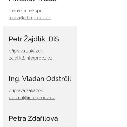
manažer nákupu
trcala@interprocz.cz
Petr Žajdlík, DiS
příprava zakázek
zajdlik@interprocz.cz
Ing. Vladan Odstrčil
příprava zakázek
odstrcil@interprocz.cz
Petra Zdařilová