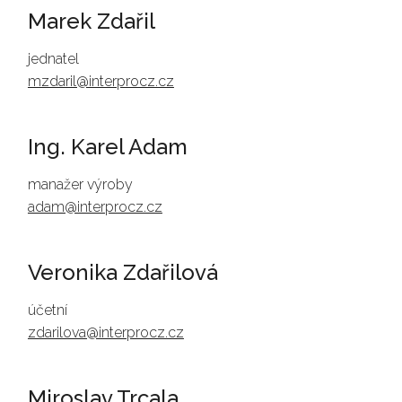
Marek Zdařil
jednatel
mzdaril@interprocz.cz
Ing. Karel Adam
manažer výroby
adam@interprocz.cz
Veronika Zdařilová
účetní
zdarilova@interprocz.cz
Miroslav Trcala